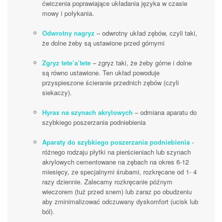
ćwiczenia poprawiające układania języka w czasie
mowy i połykania.
Odwrotny nagryz
– odwrotny układ zębów, czyli taki,
że dolne żeby są ustawione przed górnymi
Zgryz tete’a’tete
– zgryz taki, że żeby górne i dolne
są równo ustawione. Ten układ powoduje
przyspieszone ścieranie przednich zębów (czyli
siekaczy).
Hyrax na szynach akrylowych
– odmiana aparatu do
szybkiego poszerzania podniebienia
Aparaty do szybkiego poszerzania podniebienia
-
różnego rodzaju płytki na pierścieniach lub szynach
akrylowych cementowane na zębach na okres 6-12
miesięcy, ze specjalnymi śrubami, rozkręcane od 1- 4
razy dziennie. Zalecamy rozkręcanie późnym
wieczorem (tuż przed snem) lub zaraz po obudzeniu
aby zminimalizować odczuwany dyskomfort (ucisk lub
ból).