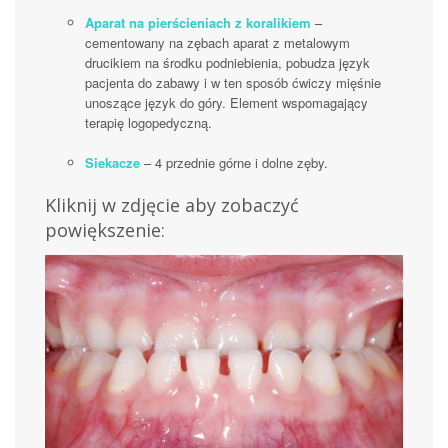
Aparat na pierścieniach z koralikiem
–
cementowany na zębach aparat z metalowym
drucikiem na środku podniebienia, pobudza język
pacjenta do zabawy i w ten sposób ćwiczy mięśnie
unoszące język do góry. Element wspomagający
terapię logopedyczną.
Siekacze
– 4 przednie górne i dolne zęby.
Kliknij w zdjęcie aby zobaczyć
powiększenie: