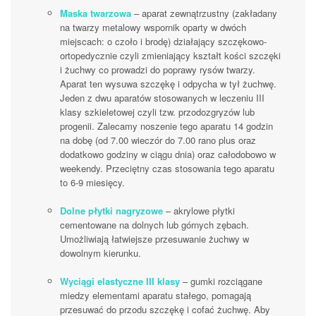
Maska twarzowa
– aparat zewnątrzustny (zakładany
na twarzy metalowy wspornik oparty w dwóch
miejscach: o czoło i brodę) działający szczękowo-
ortopedycznie czyli zmieniający kształt kości szczęki
i żuchwy co prowadzi do poprawy rysów twarzy.
Aparat ten wysuwa szczękę i odpycha w tył żuchwę.
Jeden z dwu aparatów stosowanych w leczeniu III
klasy szkieletowej czyli tzw. przodozgryzów lub
progenii. Zalecamy noszenie tego aparatu 14 godzin
na dobę (od 7.00 wieczór do 7.00 rano plus oraz
dodatkowo godziny w ciągu dnia) oraz całodobowo w
weekendy. Przeciętny czas stosowania tego aparatu
to 6-9 miesięcy.
Dolne płytki nagryzowe
– akrylowe płytki
cementowane na dolnych lub górnych zębach.
Umożliwiają łatwiejsze przesuwanie żuchwy w
dowolnym kierunku.
Wyciągi elastyczne III klasy
– gumki rozciągane
miedzy elementami aparatu stałego, pomagają
przesuwać do przodu szczękę i cofać żuchwę. Aby