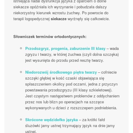
istniejąca nadal dysfunkcja języka z oparciem o dolne
siekacze opóźniała ich wyrzynanie i pobudzała dalszy
niekorzystny kierunek wzrostu żuchwy. Po powrocie do
terapii logopedycznej
siekacze
wyrżnęły się całkowicie.
Słowniczek terminów ortodontycznych:
Przodozgryz, progenia, zaburzenie III klasy
– wada
zgryzu i twarzy, w której żuchwa (czyli dolna szczęka)
jest wysunięta do przodu przed resztę twarzy.
Niedorozwój środkowego piętra twarzy
– cofniecie
szczęki głębiej w kość czaski objawiająca się
spłaszczeniem okolicy pod oczami, jedna z przyczyn
powstawania przodozgryzu (III klasy szkieletowej).
Jest częstym następstwem problemów z oddychaniem
przez nos lub blizn po operacjach na szczęce
wykonywanych u dzieci z rozszczepem podniebienia.
Skrócone wędzidełko języka
– za krótki fałd
śluzówki jamy ustnej trzymający język na dnie jamy
ustnej.