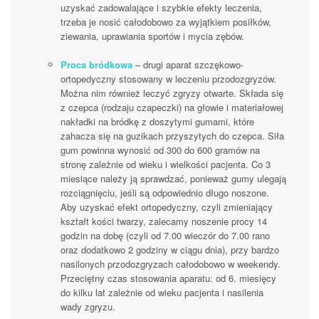
uzyskać zadowalające i szybkie efekty leczenia,
trzeba je nosić całodobowo za wyjątkiem posiłków,
ziewania, uprawiania sportów i mycia zębów.
Proca bródkowa
– drugi aparat szczękowo-
ortopedyczny stosowany w leczeniu przodozgryzów.
Można nim również leczyć zgryzy otwarte. Składa się
z czepca (rodzaju czapeczki) na głowie i materiałowej
nakładki na bródkę z doszytymi gumami, które
zahacza się na guzikach przyszytych do czepca. Siła
gum powinna wynosić od 300 do 600 gramów na
stronę zależnie od wieku i wielkości pacjenta. Co 3
miesiące należy ją sprawdzać, ponieważ gumy ulegają
rozciągnięciu, jeśli są odpowiednio długo noszone.
Aby uzyskać efekt ortopedyczny, czyli zmieniający
kształt kości twarzy, zalecamy noszenie procy 14
godzin na dobę (czyli od 7.00 wieczór do 7.00 rano
oraz dodatkowo 2 godziny w ciągu dnia), przy bardzo
nasilonych przodozgryzach całodobowo w weekendy.
Przeciętny czas stosowania aparatu: od 6. miesięcy
do kilku lat zależnie od wieku pacjenta i nasilenia
wady zgryzu.