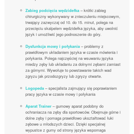
Zabieg podcięcia wędzidełka
– krótki zabieg
chirurgiczny wykonywany w znieczuleniu miejscowym,
trwający zazwyczaj od 10. do 15. minut, polega na
przecięciu skalpelem wędzidełka języka, aby uwolnić
język i umożliwić jego podnoszenie do góry.
Dysfunkcja mowy i połykania
– problemy z
prawidłowym układaniem języka w czasie mówienia i
połykania. Polega najczęściej na wsuwaniu języka
miedzy zęby lub układaniu za dolnymi zębami zamiast
za górnymi. Wywołuje to powstawanie takich wad
zgryzu jak przodozgryzy lub zgryzy otwarte.
Logopeda
– specjalista zajmujący się poprawianiem
pracy języka w czasie mowy i połykania
Aparat Trainer
– gumowy aparat podobny do
ochraniacza na zęby dla sportowców. Obejmuje górne i
dolne zęby i pomaga prawidłowo ukształtować łuki
zębowe u młodszych dzieci. Dzięki specjalnej
wypustce z gumy od strony języka wspomaga