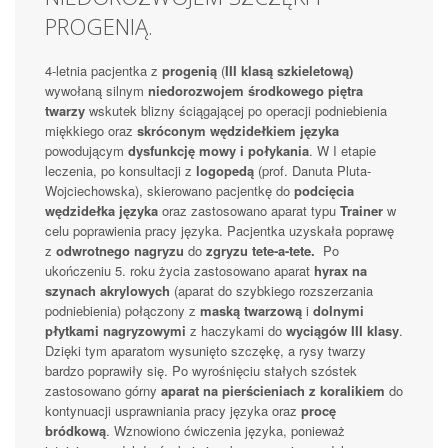
PROGENIĄ.
4-letnia pacjentka z
progenią
(
III klasą szkieletową)
wywołaną silnym
niedorozwojem środkowego piętra
twarzy
wskutek blizny ściągającej po operacji podniebienia
miękkiego oraz
skróconym wędzidełkiem języka
powodującym
dysfunkcję mowy i połykania
. W I etapie
leczenia, po konsultacji z
logopedą
(prof. Danuta Pluta-
Wojciechowska), skierowano pacjentkę do
podcięcia
wędzidełka języka
oraz zastosowano aparat typu
Trainer
w
celu poprawienia pracy języka. Pacjentka uzyskała poprawę
z
odwrotnego nagryzu
do
zgryzu tete-a-tete.
Po
ukończeniu 5. roku życia zastosowano aparat
hyrax na
szynach akrylowych
(aparat do szybkiego rozszerzania
podniebienia) połączony z
maską twarzową
i
dolnymi
płytkami nagryzowymi
z haczykami do
wyciągów III klasy
.
Dzięki tym aparatom wysunięto szczękę, a rysy twarzy
bardzo poprawiły się. Po wyrośnięciu stałych szóstek
zastosowano górny
aparat na pierścieniach z koralikiem
do
kontynuacji usprawniania pracy języka oraz
procę
bródkową
. Wznowiono ćwiczenia języka, ponieważ